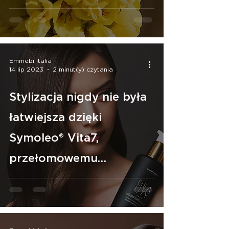
Emmebi Italia
14 lip 2023
2 minut(y) czytania
Stylizacja nigdy nie była
łatwiejsza dzięki
Symoleo® Vita7,
przełomowemu
składnikowi do
pielęgnacji