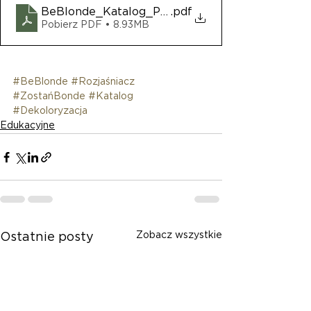
BeBlonde_Katalog_ProduktÃ³w
.pdf
Pobierz PDF • 8.93MB
#BeBlonde
#Rozjaśniacz
#ZostańBonde
#Katalog
#Dekoloryzacja
Edukacyjne
Zobacz wszystkie
Ostatnie posty