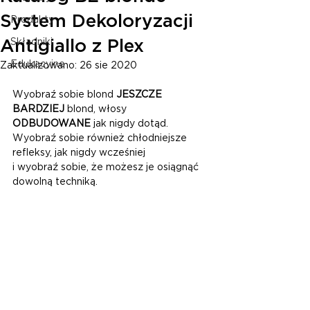
System Dekoloryzacji
Produkty
Antigiallo z Plex
Składniki
Edukacyjne
Zaktualizowano:
26 sie 2020
Wyobraź sobie blond 
JESZCZE 
BARDZIEJ
 blond, włosy 
ODBUDOWANE 
jak nigdy dotąd. 
Wyobraź sobie również chłodniejsze 
refleksy, jak nigdy wcześniej 
i wyobraź sobie, że możesz je osiągnąć 
dowolną techniką. 