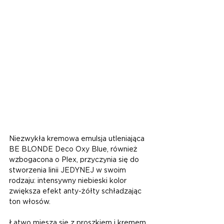
Niezwykła kremowa emulsja utleniająca 
BE BLONDE Deco Oxy Blue, również 
wzbogacona o Plex, przyczynia się do 
stworzenia linii JEDYNEJ w swoim 
rodzaju: intensywny niebieski kolor 
zwiększa efekt anty-żółty schładzając 
ton włosów.
Łatwo miesza się z proszkiem i kremem 