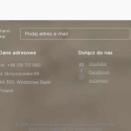
żąco.
wą:
Dane adresowe
Dołącz do nas
YouTube
tel.: +48 519 717 060
Facebook
ul. Skrzyszowska 69
Instagram
44-300, Wodzisław Śląski
Poland
© 2019 Wszystkie prawa zastrzeżone przez EFEKT MH
Polityka Prywatości
|
Regulamin Serwisu