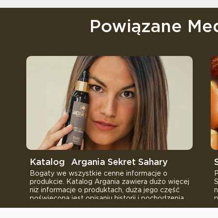
Powiązane Me
Katalog⠀Argania Sekret Sahary
Bogaty we wszystkie cenne informacje o
P
produkcie. Katalog Argania zawiera dużo więcej
S
niż informacje o produktach, duża jego część
n
poświęcona jest opisaniu historii i pochodzenia
p
każdego z składników, jak również to jakie
niesamowite właściwości posiadają. Każdy z