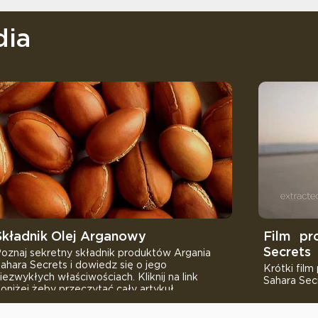
dia
Składnik Olej Arganowy⠀
Film⠀pr
Secrets
oznaj sekretny składnik produktów Argania
ahara Secrets i dowiedz się o jego
Krótki film
iezwykłych właściwościach. Kliknij na link
Sahara Sec
oniżej żeby przeczytać cały artykuł.