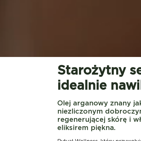
Starożytny se
idealnie naw
Olej arganowy znany ja
niezliczonym dobroczyn
regenerującej skórę i w
eliksirem piękna.