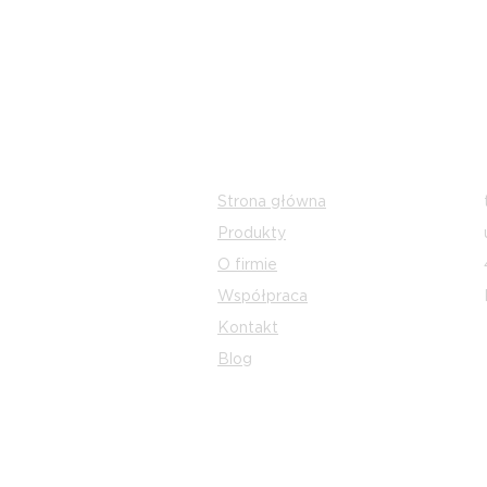
​Dowiaduj się o nowościach na bie
Zapisz się na naszą listę mailingo
Menu strony
Strona główna
Produkty
O firmie
Współpraca
Kontakt
Blog