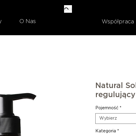
y
O Nas
Współpraca
Natural So
regulując
Pojemność
*
Wybierz
Kategoria
*