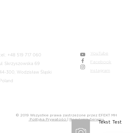
żąco.
wą:
Dane adresowe
Dołącz do nas
YouTube
tel.: +48 519 717 060
Facebook
ul. Skrzyszowska 69
Instagram
44-300, Wodzisław Śląski
Poland
© 2019 Wszystkie prawa zastrzeżone przez EFEKT MH
Polityka Prywatości
|
Regulamin Serwisu
Tekst Test
Wyśl