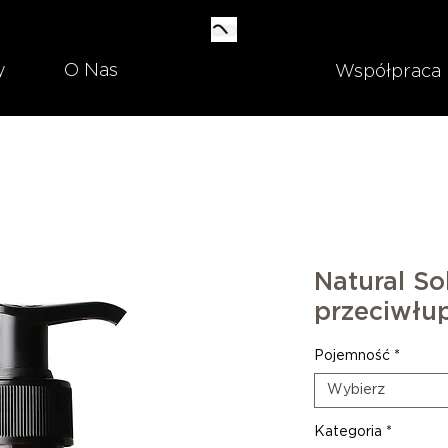
y
O Nas
Współpraca
Natural So
przeciwłu
Pojemność
*
Wybierz
Kategoria
*