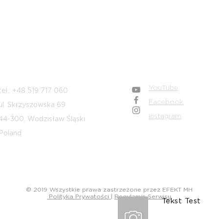
żąco.
wą:
Dane adresowe
Dołącz do nas
YouTube
tel.: +48 519 717 060
Facebook
ul. Skrzyszowska 69
Instagram
44-300, Wodzisław Śląski
Poland
© 2019 Wszystkie prawa zastrzeżone przez EFEKT MH
Polityka Prywatości
|
Regulamin Serwisu
Tekst Test
Wyśl