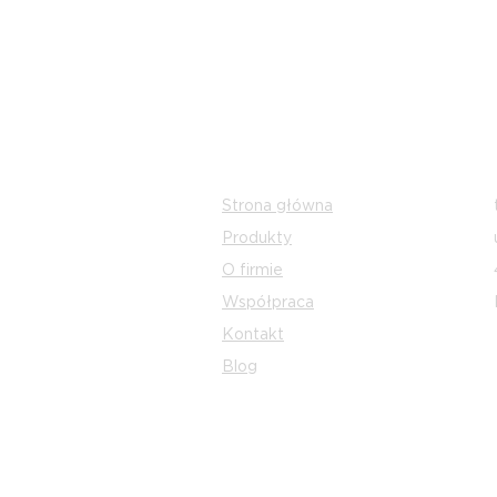
​Dowiaduj się o nowościach na bie
Zapisz się na naszą listę mailingo
Menu strony
Strona główna
Produkty
O firmie
Współpraca
Kontakt
Blog