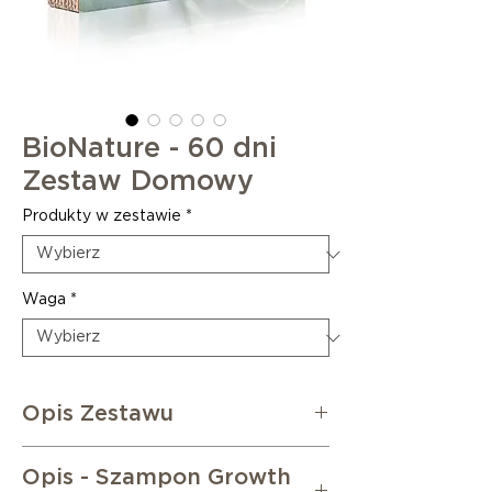
BioNature - 60 dni
Zestaw Domowy
Produkty w zestawie
*
Waga
*
Opis Zestawu
60-dniowa kuracja Bionature skutecznie
Opis - Szampon Growth
zwalcza problem wypadających i