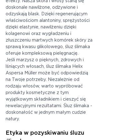
efekty. Nasza skóra i włosy staną się 
doskonale nawilżone, odżywione i 
odzyskają blask. Dzięki regenerującym 
właściwościom alantoniny, sprężystości 
dzięki elastynie, nawilżeniu dzięki 
kolagenowi oraz wygładzeniu i 
złuszczeniu martwych komórek skóry za 
sprawą kwasu glikolowego, śluz ślimaka 
oferuje kompleksową pielęgnację.
Jeśli marzysz o pięknych, zdrowych i 
lśniących włosach, śluz ślimaka Helix 
Aspersa Müller może być odpowiedzią 
na Twoje potrzeby. Niezależnie od 
rodzaju włosów, warto wypróbować 
produkty kosmetyczne z tym 
wyjątkowym składnikiem i cieszyć się 
rewelacyjnymi rezultatami. Śluz ślimaka - 
doskonałość w jednym małym cudzie 
natury.
Etyka w pozyskiwaniu śluzu 