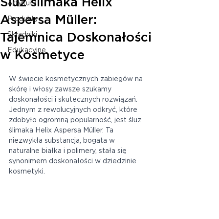
Śluz ślimaka Helix
Artykuły
Aspersa Müller:
Produkty
Tajemnica Doskonałości
Składniki
Edukacyjne
w Kosmetyce
W świecie kosmetycznych zabiegów na 
skórę i włosy zawsze szukamy 
doskonałości i skutecznych rozwiązań. 
Jednym z rewolucyjnych odkryć, które 
zdobyło ogromną popularność, jest śluz 
ślimaka Helix Aspersa Müller. Ta 
niezwykła substancja, bogata w 
naturalne białka i polimery, stała się 
synonimem doskonałości w dziedzinie 
kosmetyki.