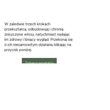
W zaledwie trzech krokach 
przekształcą, odbudowują i chronią 
zniszczone włosy, natychmiast nadając 
im zdrowy i lśniący wygląd. Przekonaj się 
o ich niesamowitym działaniu klikając na 
przycisk poniżej.
Zobacz produkty
#BeautyExperienceRebuild
#Avocado
#Migdały
#Sluzslimaka
#Regeneracja
#Stylizacja