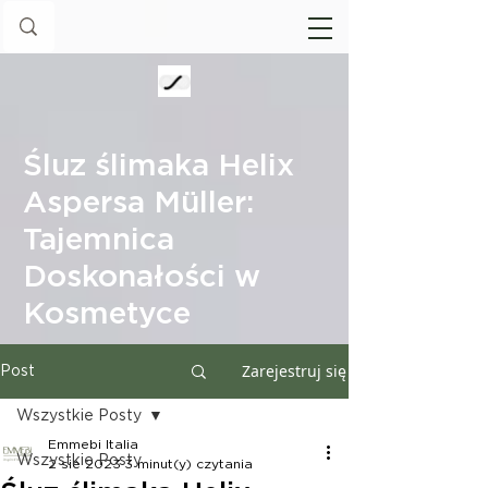
Śluz ślimaka Helix
Aspersa Müller:
Tajemnica
Doskonałości w
Kosmetyce
Zarejestruj się
Post
Wszystkie Posty
Emmebi Italia
Wszystkie Posty
2 sie 2023
3 minut(y) czytania